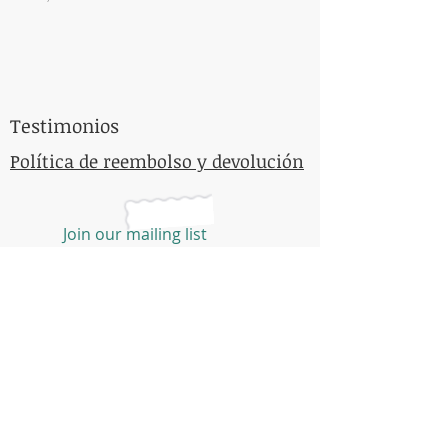
EMAIL
organicessiactea@outlo
ok.com
Testimonios
Política de reembolso y devolución
Join our mailing list
Never miss an update
Please add me.