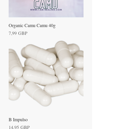
Organic Camu Camu 40g
Precio
7,99 GBP
B Impulso
Precio
14,95 GBP