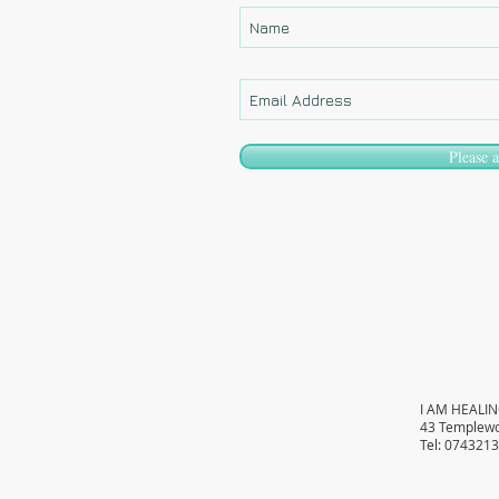
Please 
I AM HEALIN
43 Templewo
Tel: 074321