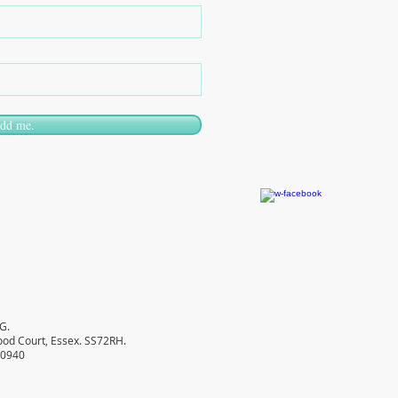
add me.
G.
od Court, Essex. SS72RH.
30940